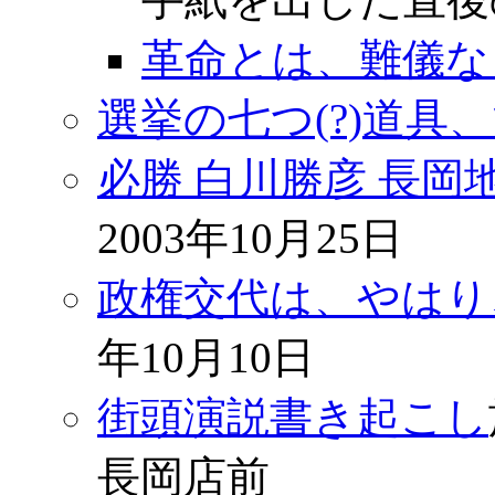
革命とは、難儀な
選挙の七つ(?)道具、
必勝 白川勝彦 長
2003年10月25日
政権交代は、やはり
年10月10日
街頭演説書き起こし
長岡店前