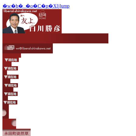
�w�b�_�o�C�p�X[j]ump