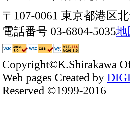
〒107-0061 東京都港区北青
電話番号 03-6804-5035
地
Copyright©K.Shirakawa Of
Web pages Created by
DIG
Reserved ©1999-2016