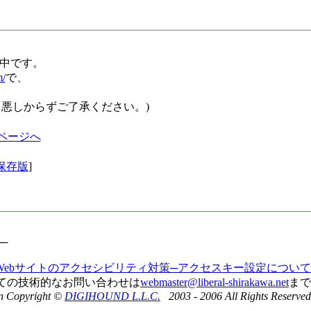
 で配信中です。
m/
で、
ん。悪しからずご了承ください。)
保存版
]
─
Webサイトのアクセシビリティ対策─アクセスキー設定について
いての技術的なお問い合わせは
webmaster@liberal-shirakawa.net
まで
n Copyright ©
DIGIHOUND L.L.C.
2003 - 2006 All Rights Reserved