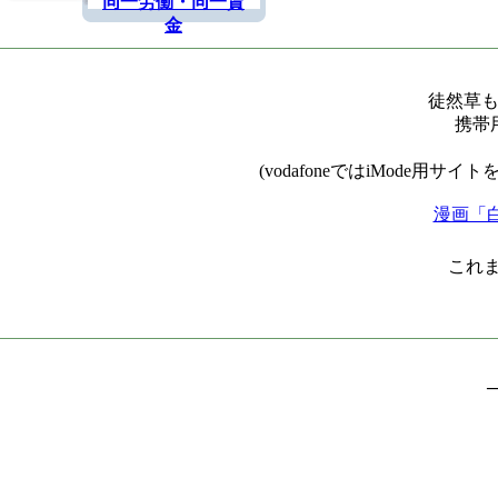
同一労働・同一賃
金
徒然草も携帯で
携帯
(vodafoneではiMod
漫画「
これまでの