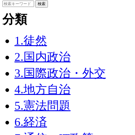
分類
1.徒然
2.国内政治
3.国際政治・外交
4.地方自治
5.憲法問題
6.経済