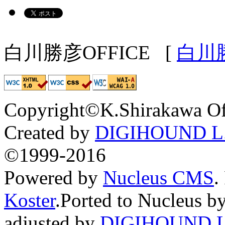
白川勝彦OFFICE
[
白川
Copyright©K.Shirakawa Of
Created by
DIGIHOUND L.
©1999-2016
Powered by
Nucleus CMS
.
Koster
.Ported to Nucleus b
adjusted by
DIGIHOUND L