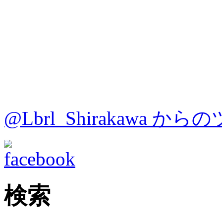
@Lbrl_Shirakawa か
検索