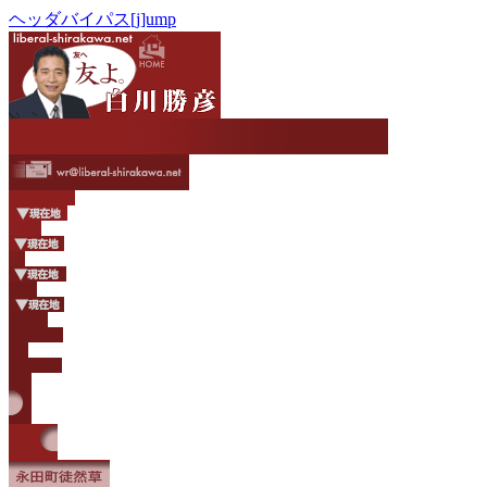
ヘッダバイパス[j]ump