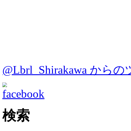
@Lbrl_Shirakawa か
検索