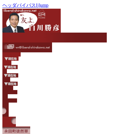
ヘッダバイパス[j]ump