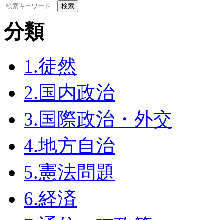
分類
1.徒然
2.国内政治
3.国際政治・外交
4.地方自治
5.憲法問題
6.経済