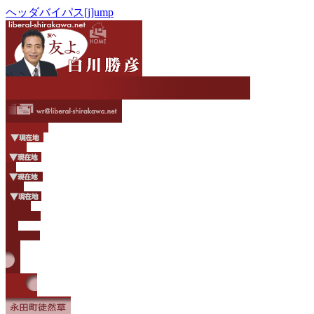
ヘッダバイパス[j]ump