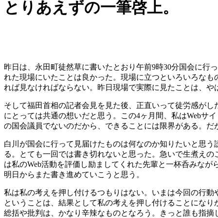
とりあえずの一筆啓上。
昨日は、永田町徒然草に書いたとおり午前9時30分国会に行
れた現場にいたことは良かった。現場に立つといろいろなも
れば見なければならない。昨日現場で実際に見たことは、や
そして福田首相の記者会見を見た後、正直いって徒労感がし
にとっては共通の想いだと思う。この4ヶ月間、私はWebサ
の国会議員でないのだから、できることには限界がある。だ
白川が国会に行って見届けたものは何なのか知りたいと思う
る。とても一回では書き切れないと思った。急いで生煮えの
は私のWeb活動を評価し励ましてくれた先輩と一杯呑みな
明日からまた書き進めていこうと思う。
私は私の考えを押し付けるつもりはない。いまは今回の行動
ということは、結果として私の考えを押し付けることになり
総括や批判は、かなり辛辣なものとなろう。きっと誰も指摘