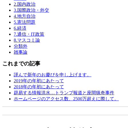
2.国内政治
3.国際政治・外交
4.地方自治
5.憲法問題
6.経済
7.通信・IT政策
8.マスコミ論
分類外
雑事論
これまでの記事
謹んで新年のお慶びを申し上げます。
2019年の年初にあたって
2018年の年初にあたって
辟易する情報洪水…トランプ報道と座間猟奇事件
ホームページのアクセス数、2500万超えに際して。