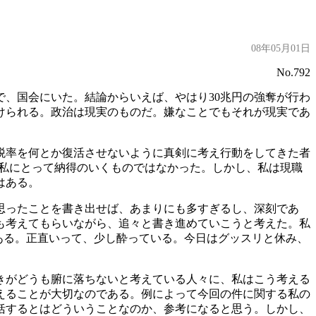
08年05月01日
No.792
で、国会にいた。結論からいえば、やはり30兆円の強奪が行わ
けられる。政治は現実のものだ。嫌なことでもそれが現実であ
税率を何とか復活させないように真剣に考え行動をしてきた者
ら私にとって納得のいくものではなかった。しかし、私は現職
はある。
思ったことを書き出せば、あまりにも多すぎるし、深刻であ
も考えてもらいながら、追々と書き進めていこうと考えた。私
ある。正直いって、少し酔っている。今日はグッスリと休み、
きがどうも腑に落ちないと考えている人々に、私はこう考える
えることが大切なのである。例によって今回の件に関する私の
括するとはどういうことなのか、参考になると思う。しかし、