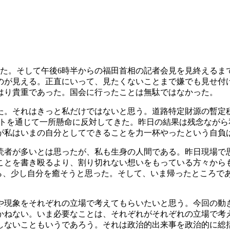
った。そして午後6時半からの福田首相の記者会見を見終えるま
のが見える。正直にいって、見たくないことまで嫌でも見せ付
はり貴重であった。国会に行ったことは無駄ではなかった。
た。それはきっと私だけではないと思う。道路特定財源の暫定
イトを通じて一所懸命に反対してきた。昨日の結果は残念なが
が私はいまの自分としてできることを力一杯やったという自負
読者が多いとは思ったが、私も生身の人間である。昨日現場で
ことを書き殴るより、割り切れない想いをもっている方々から
がら、少し自分を癒そうと思った。そして、いま帰ったところで
や現象をそれぞれの立場で考えてもらいたいと思う。今回の動
かねない。いま必要なことは、それぞれがそれぞれの立場で考
しないこともいうであろう。それは政治的出来事を政治的に総