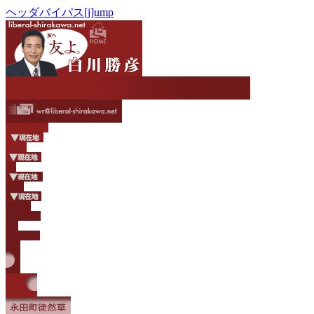
ヘッダバイパス[j]ump