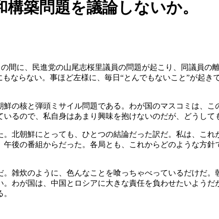
和構築問題を議論しないか。
ぎた。この間に、民進党の山尾志桜里議員の問題が起こり、同議員
にもならない。事ほど左様に、毎日“とんでもないこと”が起き
朝鮮の核と弾頭ミサイル問題である。わが国のマスコミは、こ
ているので、私自身はあまり興味を抱けないのだが、どうして
た。北朝鮮にとっても、ひとつの結論だった訳だ。私は、これ
、午後の番組からだった。各局とも、これからどのような方針
だ。雑炊のように、色んなことを喰っちゃべっているだけだ。
い。わが国は、中国とロシアに大きな責任を負わせたいようだ
る。