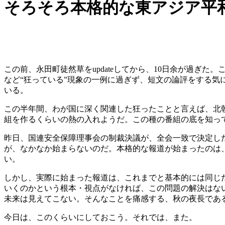
そろそろ本格的な東アジア平
この前、永田町徒然草をupdateしてから、10日余が過
など“狂っている”現象の一例に過ぎず、短文の論評をする気
いる。
この半年間、わが国に深く関連した狂ったことと言えば、北
組を作るくらいの熱の入れようだ。この種の番組の底を知っ
昨日、国連安全保障理事会の制裁決議が、全会一致で決定し
が、なかなか始まらないのだ。本格的な報道が始まったのは
い。
しかし、実際に始まった報道は、これまでと基本的には同じ
いくのかという根本・視点がなければ、この問題の解決はな
未来は見えてこない。そんなことを痛感する、秋の夜長であ
今日は、このくらいにしておこう。それでは、また。