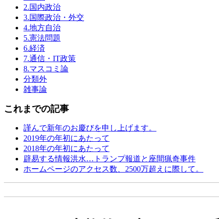
2.国内政治
3.国際政治・外交
4.地方自治
5.憲法問題
6.経済
7.通信・IT政策
8.マスコミ論
分類外
雑事論
これまでの記事
謹んで新年のお慶びを申し上げます。
2019年の年初にあたって
2018年の年初にあたって
辟易する情報洪水…トランプ報道と座間猟奇事件
ホームページのアクセス数、2500万超えに際して。