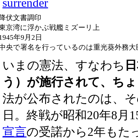
降伏文書調印
東京湾に浮かぶ戦艦ミズーリ上
1945年9月2日
中央で署名を行っているのは重光葵外務大
いまの憲法、すなわち
日
う）が施行されて、ちょ
法が公布されたのは、その
日。終戦が昭和20年8月
宣言
の受諾から2年もた