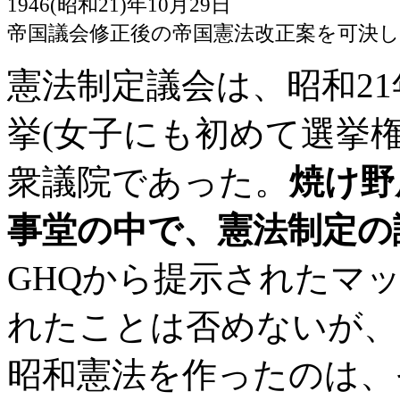
1946(昭和21)年10月29日
帝国議会修正後の帝国憲法改正案を可決
憲法制定議会は、昭和2
挙(女子にも初めて選挙
衆議院であった。
焼け野
事堂の中で、憲法制定の
GHQから提示されたマ
れたことは否めないが、
昭和憲法を作ったのは、