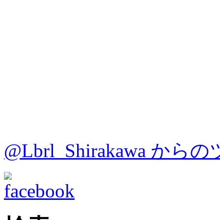
@Lbrl_Shirakawa か