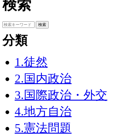
検索
分類
1.徒然
2.国内政治
3.国際政治・外交
4.地方自治
5.憲法問題