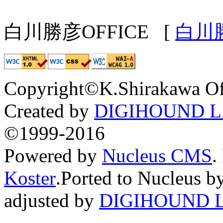
白川勝彦OFFICE
[
白川
Copyright©K.Shirakawa Of
Created by
DIGIHOUND L.
©1999-2016
Powered by
Nucleus CMS
.
Koster
.Ported to Nucleus b
adjusted by
DIGIHOUND L