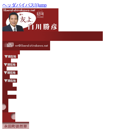
ヘッダバイパス[j]ump