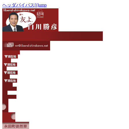
ヘッダバイパス[j]ump