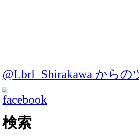
@Lbrl_Shirakawa か
検索