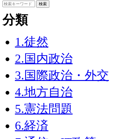
分類
1.徒然
2.国内政治
3.国際政治・外交
4.地方自治
5.憲法問題
6.経済