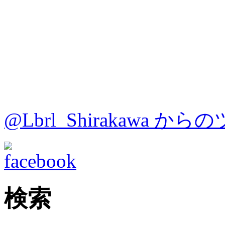
@Lbrl_Shirakawa か
検索