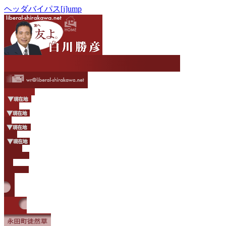
ヘッダバイパス[j]ump