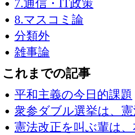
7.通信・IT政策
8.マスコミ論
分類外
雑事論
これまでの記事
平和主義の今日的課題
衆参ダブル選挙は、憲
憲法改正を叫ぶ輩は、