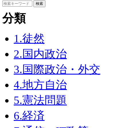
分類
1.徒然
2.国内政治
3.国際政治・外交
4.地方自治
5.憲法問題
6.経済