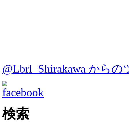
@Lbrl_Shirakawa か
検索