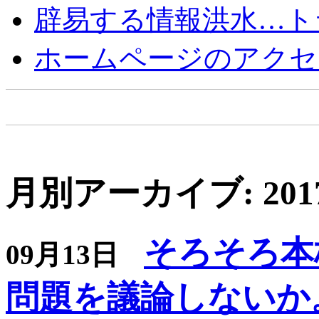
辟易する情報洪水…ト
ホームページのアクセ
月別アーカイブ: 201
そろそろ本
09月13日
問題を議論しないか