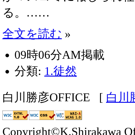
る。……
全文を読む
»
09時06分AM掲載
分類:
1.徒然
白川勝彦OFFICE
[
白川
Copyright©K.Shirakawa Of