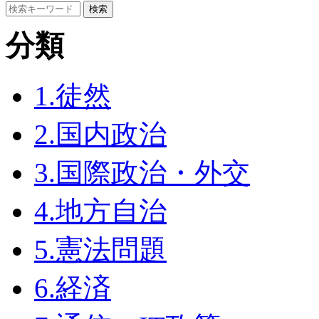
分類
1.徒然
2.国内政治
3.国際政治・外交
4.地方自治
5.憲法問題
6.経済