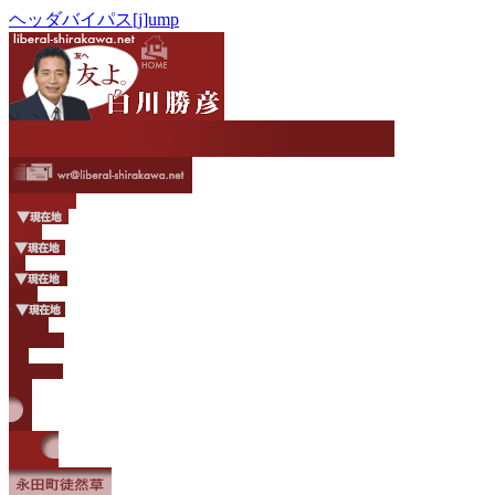
ヘッダバイパス[j]ump