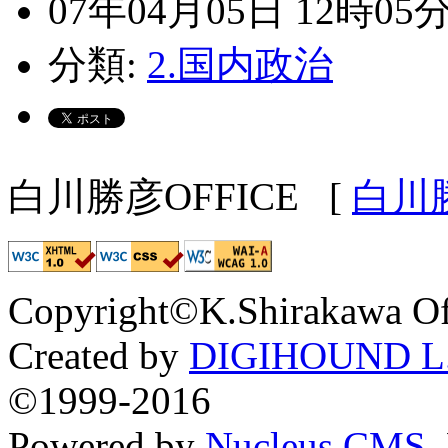
07年04月05日 12時05
分類:
2.国内政治
白川勝彦OFFICE
[
白川
Copyright©K.Shirakawa Of
Created by
DIGIHOUND L.
©1999-2016
Powered by
Nucleus CMS
.