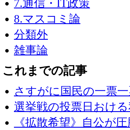
7.通信・IT政策
8.マスコミ論
分類外
雑事論
これまでの記事
さすがに国民の一票一
選挙戦の投票日おける
《拡散希望》自公が圧