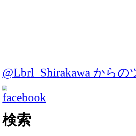
@Lbrl_Shirakawa か
検索