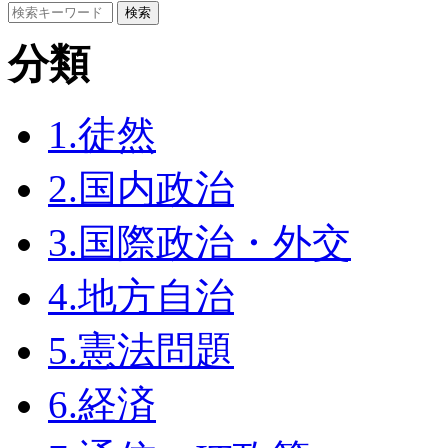
分類
1.徒然
2.国内政治
3.国際政治・外交
4.地方自治
5.憲法問題
6.経済