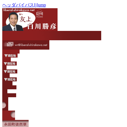
ヘッダバイパス[j]ump