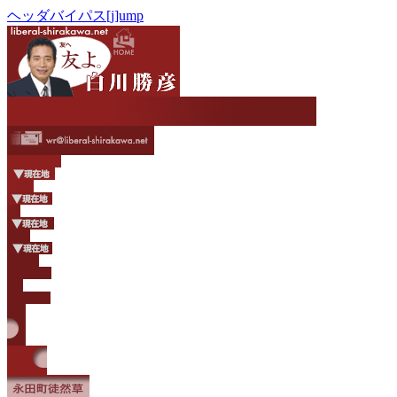
ヘッダバイパス[j]ump