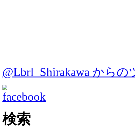
@Lbrl_Shirakawa か
検索