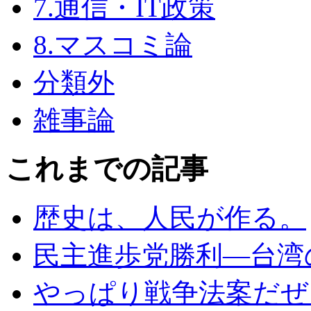
7.通信・IT政策
8.マスコミ論
分類外
雑事論
これまでの記事
歴史は、人民が作る。
民主進歩党勝利―台湾
やっぱり戦争法案だぜェ