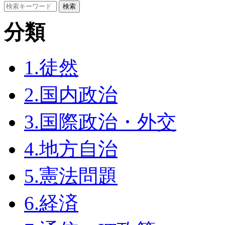
分類
1.徒然
2.国内政治
3.国際政治・外交
4.地方自治
5.憲法問題
6.経済