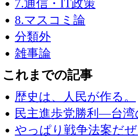
7.通信・IT政策
8.マスコミ論
分類外
雑事論
これまでの記事
歴史は、人民が作る。
民主進歩党勝利―台湾
やっぱり戦争法案だぜェ