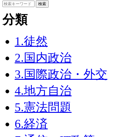
分類
1.徒然
2.国内政治
3.国際政治・外交
4.地方自治
5.憲法問題
6.経済