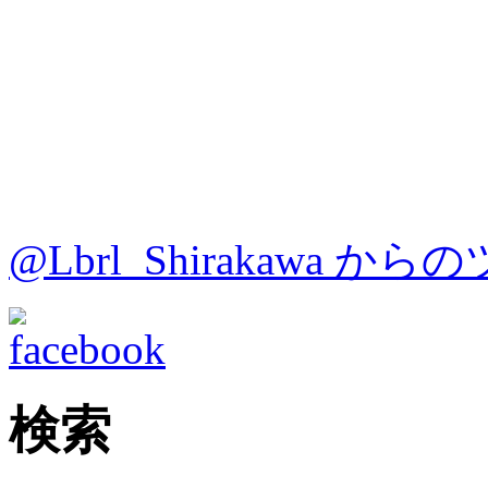
@Lbrl_Shirakawa か
検索