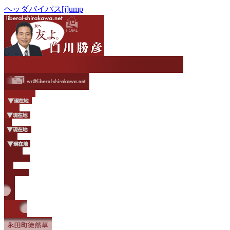
ヘッダバイパス[j]ump