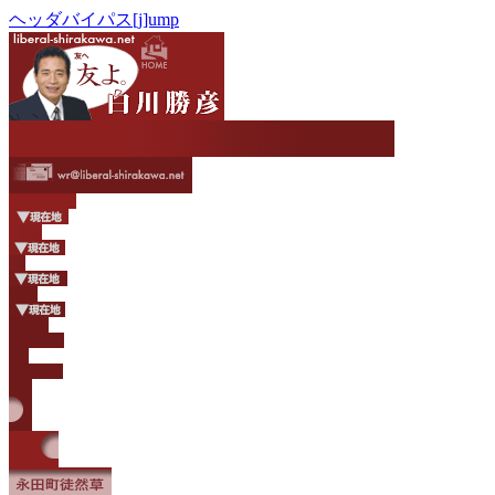
ヘッダバイパス[j]ump