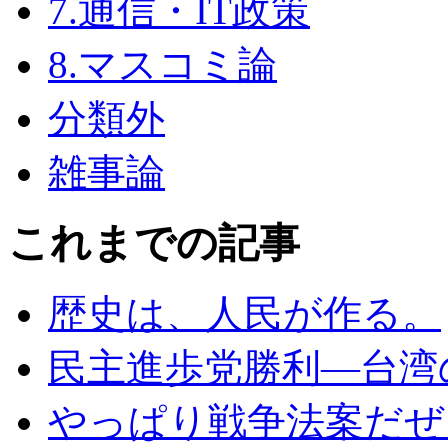
7.通信・IT政策
8.マスコミ論
分類外
雑事論
これまでの記事
歴史は、人民が作る。
民主進歩党勝利―台湾
やっぱり戦争法案だぜェ