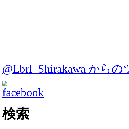
@Lbrl_Shirakawa か
検索