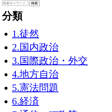
分類
1.徒然
2.国内政治
3.国際政治・外交
4.地方自治
5.憲法問題
6.経済