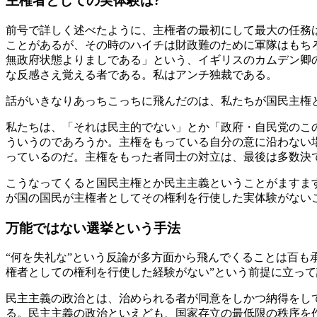
主権者としての実体験は?
前号で詳しく述べたように、主権者の最初にして最大の任務
ことがあるが、その時のハイチは財政難のために軍隊はもち
無政府状態よりましである」という、イギリスのカムデン卿
な反感さえ覚える者である。私はアンチ独裁である。
話がいきなりあっちこっちに飛んだのは、私たちが国民主権
私たちは、「それは民主的でない」とか「政府・自民党のこ
ういうのであろうか。主権をもっている自分の意に沿わない
っているのだ。主権をもった者同士の対立は、最後は多数決
こうなってくると国民主権とか民主主義ということがますま
が国の国民が主権者としてその権利を行使した実体験がない
万能ではない選挙という手法
“何を失礼な”という反論が多方面から飛んでくることは百も
権者としての権利を行使した経験がない”という前提に立っ
民主主義の政治とは、治められる者が同意をしかつ納得をし
る。民主主義の政治といえども、国家存立の最低限の秩序を