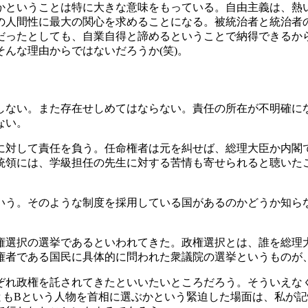
かということは特に大きな意味をもっている。自由主義は、熱
の人間性に最大の関心を求めることになる。被統治者と統治者
だったとしても、自業自得と諦めるということで納得できるか
んな理由からではないだろうか(笑)。
しない。また存在せしめてはならない。責任の所在が不明確に
ない。
に対して責任を負う。任命権者は元を糾せば、総理大臣か内閣
統領には、学級担任の先生に対する苦情も寄せられると聴いた
いう。そのような制度を採用している国があるのかどうか知ら
権選択の選挙であるといわれてきた。政権選択とは、誰を総理
権者である国民に具体的に問われた衆議院の選挙というものが
ぞれ政権を託されてきたといいたいところだろう。そういえな
Bという人物を首相に選ぶかという緊迫した場面は、私が記憶が