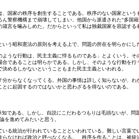
は、国家の秩序を創生することである。秩序のない国家という
ろん警察機構まで崩壊してしまい、他国から派遣された“多国籍
の箴言を噛みしめた。だからといって私は独裁国家を容認する
という昭和憲法の原則を考える上で、問題の所在を明らかにし
のような行動は、民主主義に悖るものである」とよくいう。そ
場合であることは明らかである。しかし、そのような行動を行
で決めるしかないということもまた民主主義といわれる。
す分からなくなってくる。外国の事情は詳しく知らないが、わ
ことに起因するのではないかと思わざるを得ないのである。
承知である。しかし、自説にこだわるつもりは毛頭ないが、問
て論を進めてみたいと思う。
ている統治が行われていることといわれている。難しい言葉で
作らなければ政治と呼べなくなる。 秩序を作ることは、被統