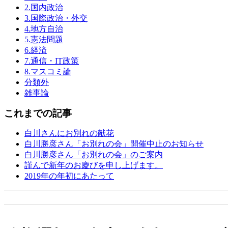
2.国内政治
3.国際政治・外交
4.地方自治
5.憲法問題
6.経済
7.通信・IT政策
8.マスコミ論
分類外
雑事論
これまでの記事
白川さんにお別れの献花
白川勝彦さん「お別れの会」開催中止のお知らせ
白川勝彦さん「お別れの会」のご案内
謹んで新年のお慶びを申し上げます。
2019年の年初にあたって