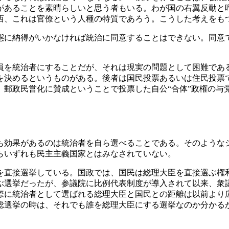
があることを素晴らしいと思う者もいる。わが国の右翼反動と
西、これは官僚という人種の特質であろう。こうした考えをも
態に納得がいかなければ統治に同意することはできない。同意
員を統治者にすることだが、それは現実の問題として困難である
を決めるというものがある。後者は国民投票あるいは住民投票
。郵政民営化に賛成ということで投票した自公“合体”政権の与
も効果があるのは統治者を自ら選べることである。そのような
らいずれも民主主義国家とはみなされていない。
を直接選挙している。国政では、国民は総理大臣を直接選ぶ権
ぶ選挙だったが、参議院に比例代表制度が導入されて以来、衆
際に統治者として選ばれる総理大臣と国民との距離は以前より
総選挙の時は、それでも誰を総理大臣にする選挙なのか分かる