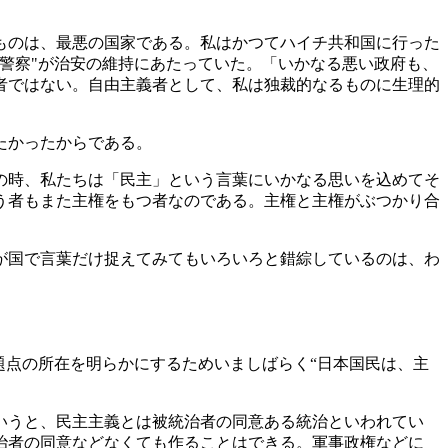
ものは、最悪の国家である。私はかつてハイチ共和国に行った
警察"が治安の維持にあたっていた。「いかなる悪い政府も、
者ではない。自由主義者として、私は独裁的なるものに生理的
たかったからである。
の時、私たちは「民主」という言葉にいかなる思いを込めてそ
う者もまた主権をもつ者なのである。主権と主権がぶつかり合
が国で言葉だけ捉えてみてもいろいろと錯綜しているのは、わ
題点の所在を明らかにするためいましばらく“日本国民は、主
いうと、民主主義とは被統治者の同意ある統治といわれてい
治者の同意などなくても作ることはできる。軍事政権などに