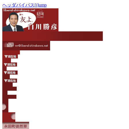
ヘッダバイパス[j]ump