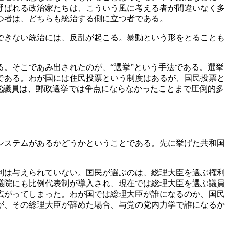
呼ばれる政治家たちは、こういう風に考える者が間違いなく多
つ者は、どちらも統治する側に立つ者である。
できない統治には、反乱が起こる。暴動という形をとることも
。そこであみ出されたのが、“選挙”という手法である。選挙
である。わが国には住民投票という制度はあるが、国民投票と
党議員は、郵政選挙では争点にならなかったことまで圧倒的多
システムがあるかどうかということである。先に挙げた共和国
利は与えられていない。国民が選ぶのは、総理大臣を選ぶ権利
議院にも比例代表制が導入され、現在では総理大臣を選ぶ議員
広がってしまった。わが国では総理大臣が誰になるのか、国民
が、その総理大臣が辞めた場合、与党の党内力学で誰になるか