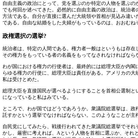
自由主義の政治にとって、党を選ぶのか特定の人物を選ぶの
でも何回か述べてきた。必然的に自由主義の政治は、統治者
方法である。自分が直接に選んだ大統領や首相が見込み違い
である。自由な結婚をした夫婦がもっているのは、おおむねそ
政権選択の選挙?
統治者は、特定の人間である。権力者一般はというもは存在
その権力をもっている者の名義をもってなされなければなら
わが国における権力の行使者は、最終的には総理大臣か内閣
らゆる権力の行使に、総理大臣は責任がある。アメリカの大
私は受けとめた。
総理大臣を直接国民が選べるようにすることを首相公選制と
になっていると私はみている。
ところで、わが国ではどうであろうか。衆議院総選挙は、政
託すかという選挙でなければならない。このようなことが主
自民党にしてみたら、戦後行われてきた衆議院総選挙でそれ
かし、厳密に考えれば、Aという人物を首相に選ぶか、それとも