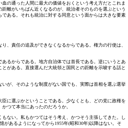
い血の通った人間に最大の価値をおくという考え方だとこれま
の距離がいちばん近くなるのが、統治者そのものを選ぶという
らである。それも統治に対する同意という面からは大きな要素
なり、責任の追及ができなくなるからである。権力の行使は、
であるからである。地方自治体では首長である。逆にいうとあ
ことがある。直接選んだ大統領と国民との距離を示唆する話と
ないが、そのような制度がない国でも、実際は首相を選ぶ選挙
大臣に選ぶかということである。少なくとも、どの党に政権を
、かつて本当にあったのだろうか。
くもない。私もかつてはそう考え、かつそう主張してきた。し
あるようになってから1955年(昭和30年)以降はない。そ