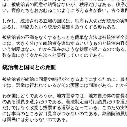
は、被統治者の同意や納得はないが、秩序だけはある。秩序
い。官僚たちもおおむねこのように考える者が多い。古今東
しかし、統治される立場の国民は、秩序も大切だが統治の実
あるし、非協力という統治の基盤を危うくする形もある。
被統治者の不満をなくするもっとも簡単な方法は被統治者全
には、大きく分けて統治者を選出するというものと統治内容
いう制度はない。だから現在のような状態が起こるのである
数を嵩にきて次から次へと実行していくのである。
統治者と国民との距離
被統治者が統治に同意や納得ができるようにするために、最
では、選挙は行われているがその実態には問題がある。だか
わが国はどうであろうか。地方選挙では、地方自治体の首長
のある議員を選ぶだけである。憲法制定当時は議員だけを選
だけではなく政党も投票する選挙となっている。このため実
には本当のところ皆目見当がつかないのである。衆議院議員
は国民には分からないのである。