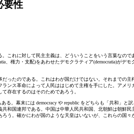
必要性
これに対して民主主義は、どういうことをいう言葉なのであろうか
ratia、権力・支配)をあわせたデモクラティア(democrati
事だったのである。これはわが国だけではない。それまでの主
フランス革命によって人民ははじめて主権を手にした。アメリ
して存在するのはそのためであろう。
もある。幕末には democracy や republic をどちらも
義共和国連邦である。中国は中華人民共和国、北朝鮮は朝鮮民
あろう。確かにわが国のような天皇はいないが、これらの国々