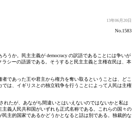
13年06月20日
No.1583
。民主主義が democracy の訳語であることには争いが
a)がデモクラシーの語源である。そうすると民主主義と主権在民は、本
権者であった王や君主から権力を奪い取るということは、どこ
カでは、イギリスとの独立戦争を行うことによって人民は主権
「共和」と訳されたが、あながち間違いとはいえないのではないかと私は
主主義人民共和国がいずれも正式名称である。これらの国々の
が民主的国家であるかどうかとなると話は別である。独裁的な