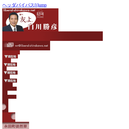
ヘッダバイパス[j]ump