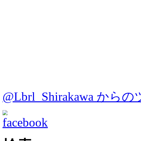
@Lbrl_Shirakawa か