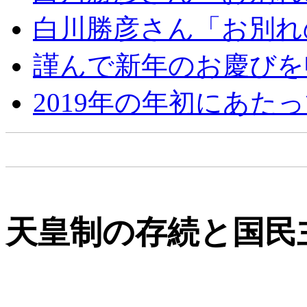
白川勝彦さん「お別れ
謹んで新年のお慶びを
2019年の年初にあた
天皇制の存続と国民