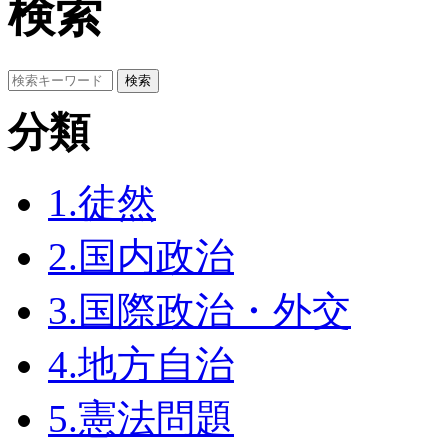
検索
分類
1.徒然
2.国内政治
3.国際政治・外交
4.地方自治
5.憲法問題