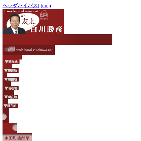
ヘッダバイパス[j]ump