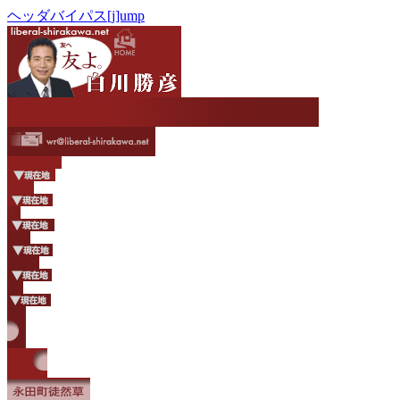
ヘッダバイパス[j]ump