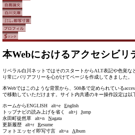
本Webにおけるアクセシビリ
リベラル白川ネットではそのスタートからALT表記や色覚など
り常にバリアフリーを心がけてページを作成してきました。
本Webではこのような背景から、508条で定められているacces
で移動していただけます。サイト内共通のキー操作設定は以
ホームからENGLISH alt+e
E
nglish
トップナビの読み上げを省く alt+j
J
ump
永田町徒然草 alt+n
N
agata
更新履歴 alt+r
R
esume
フォトエッセイ即写寸言 alt+a
A
lbum