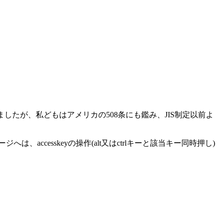
したが、私どもはアメリカの508条にも鑑み、JIS制定以前よ
accesskeyの操作(alt又はctrlキーと該当キー同時押し)