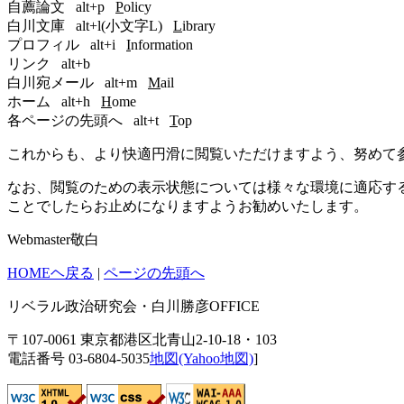
自薦論文 alt+p
P
olicy
白川文庫 alt+l(小文字L)
L
ibrary
プロフィル alt+i
I
nformation
リンク alt+b
白川宛メール alt+m
M
ail
ホーム alt+h
H
ome
各ページの先頭へ alt+t
T
op
これからも、より快適円滑に閲覧いただけますよう、努めて
なお、閲覧のための表示状態については様々な環境に適応す
ことでしたらお止めになりますようお勧めいたします。
Webmaster敬白
HOMEヘ戻る
|
ページの先頭へ
リベラル政治研究会・白川勝彦OFFICE
〒107-0061 東京都港区北青山2-10-18・103
電話番号 03-6804-5035
地図(Yahoo地図)
]