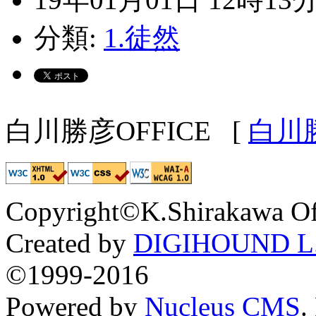
分類:
1.徒然
白川勝彦OFFICE
[
白川
Copyright©K.Shirakawa Of
Created by
DIGIHOUND L.
©1999-2016
Powered by
Nucleus CMS
.