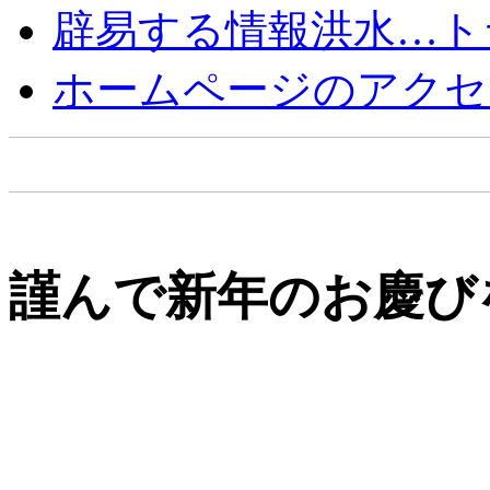
辟易する情報洪水…ト
ホームページのアクセ
謹んで新年のお慶び