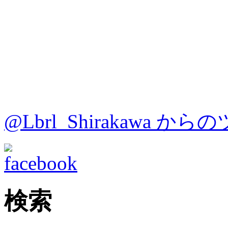
@Lbrl_Shirakawa か
検索