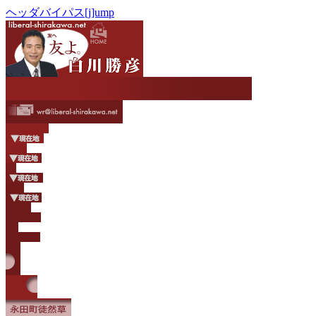
ヘッダバイパス[j]ump