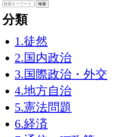
分類
1.徒然
2.国内政治
3.国際政治・外交
4.地方自治
5.憲法問題
6.経済