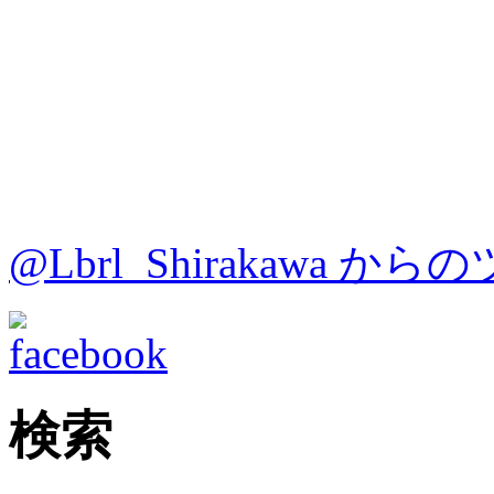
@Lbrl_Shirakawa か
検索