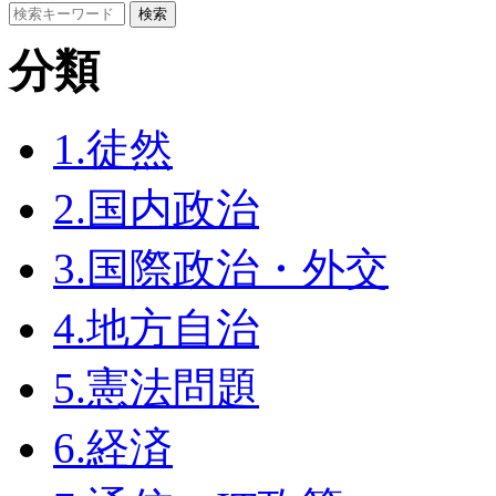
分類
1.徒然
2.国内政治
3.国際政治・外交
4.地方自治
5.憲法問題
6.経済