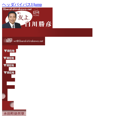
ヘッダバイパス[j]ump