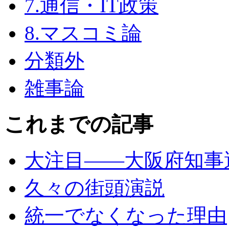
7.通信・IT政策
8.マスコミ論
分類外
雑事論
これまでの記事
大注目――大阪府知事選
久々の街頭演説
統一でなくなった理由