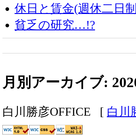
休日と賃金(週休二日制
貧乏の研究…!?
月別アーカイブ: 202
白川勝彦OFFICE
[
白川