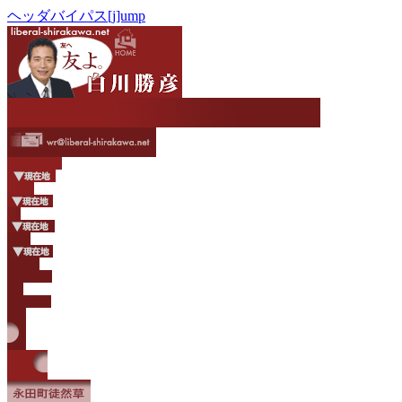
ヘッダバイパス[j]ump