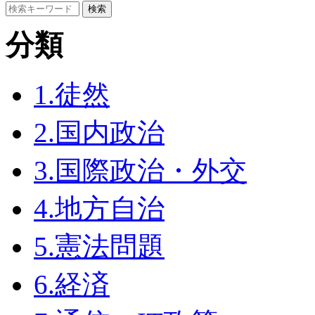
分類
1.徒然
2.国内政治
3.国際政治・外交
4.地方自治
5.憲法問題
6.経済