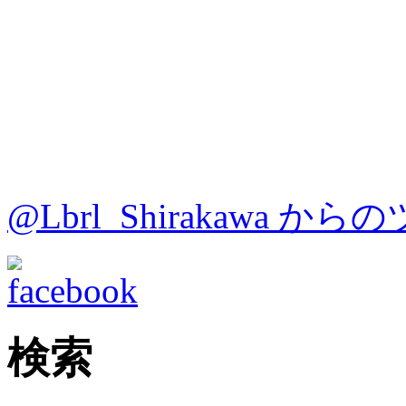
@Lbrl_Shirakawa か
検索