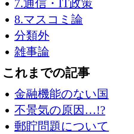
7.通信・IT政策
8.マスコミ論
分類外
雑事論
これまでの記事
金融機能のない国
不景気の原因…!?
郵貯問題について