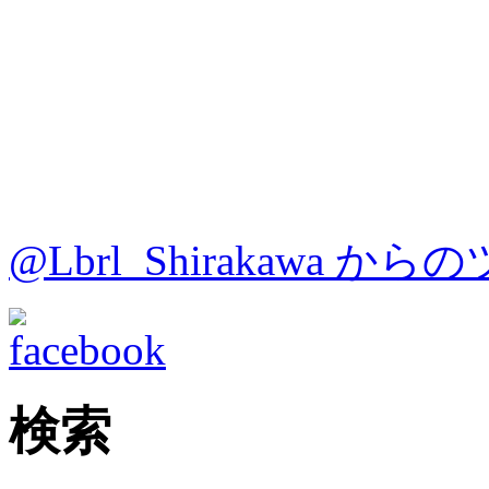
@Lbrl_Shirakawa か
検索