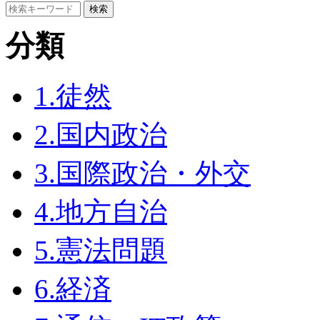
分類
1.徒然
2.国内政治
3.国際政治・外交
4.地方自治
5.憲法問題
6.経済