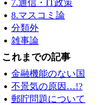
7.通信・IT政策
8.マスコミ論
分類外
雑事論
これまでの記事
金融機能のない国
不景気の原因…!?
郵貯問題について