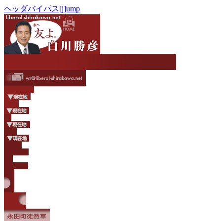
ヘッダバイパス[j]ump