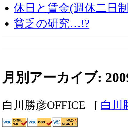
休日と賃金(週休二日制
貧乏の研究…!?
月別アーカイブ: 200
白川勝彦OFFICE
[
白川