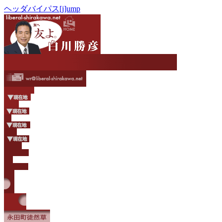
ヘッダバイパス[j]ump