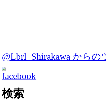
@Lbrl_Shirakawa か
検索