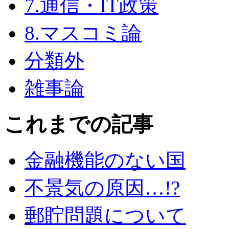
7.通信・IT政策
8.マスコミ論
分類外
雑事論
これまでの記事
金融機能のない国
不景気の原因…!?
郵貯問題について