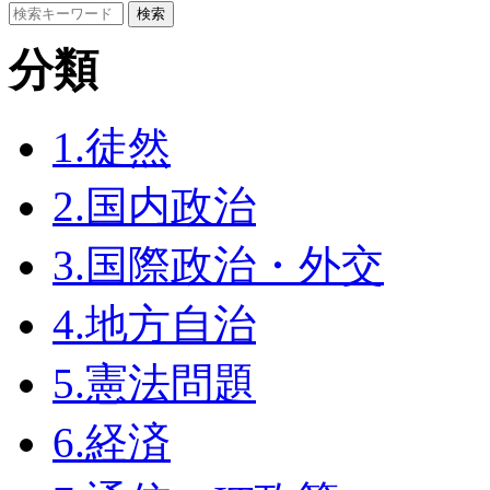
分類
1.徒然
2.国内政治
3.国際政治・外交
4.地方自治
5.憲法問題
6.経済