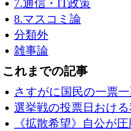
7.通信・IT政策
8.マスコミ論
分類外
雑事論
これまでの記事
さすがに国民の一票一
選挙戦の投票日おける
《拡散希望》自公が圧