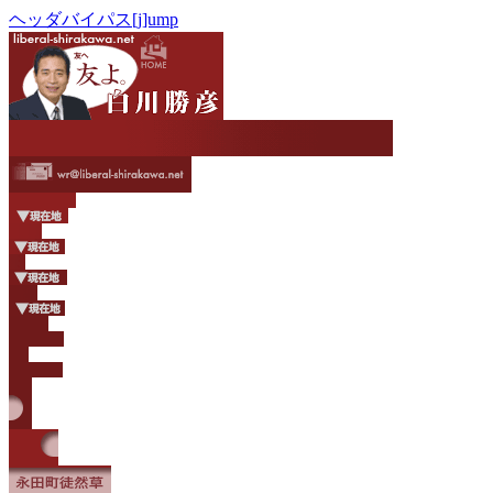
ヘッダバイパス[j]ump