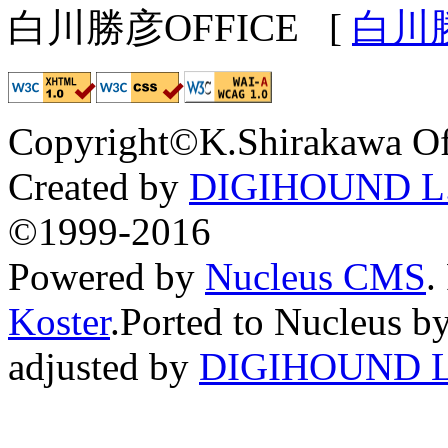
白川勝彦OFFICE
[
白川
Copyright©K.Shirakawa Of
Created by
DIGIHOUND L.
©1999-2016
Powered by
Nucleus CMS
.
Koster
.Ported to Nucleus b
adjusted by
DIGIHOUND L