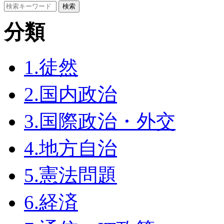
分類
1.徒然
2.国内政治
3.国際政治・外交
4.地方自治
5.憲法問題
6.経済