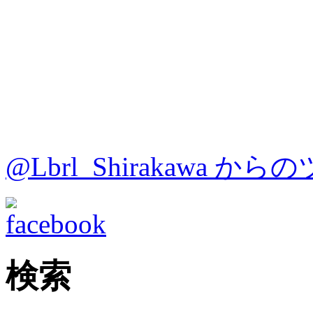
@Lbrl_Shirakawa か
検索