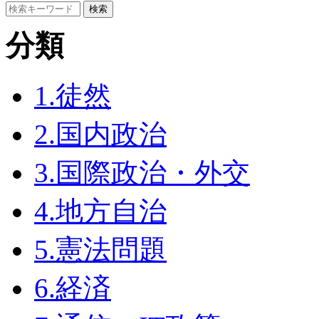
分類
1.徒然
2.国内政治
3.国際政治・外交
4.地方自治
5.憲法問題
6.経済