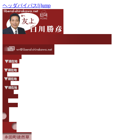
ヘッダバイパス[j]ump