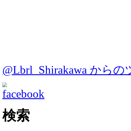
@Lbrl_Shirakawa か
検索