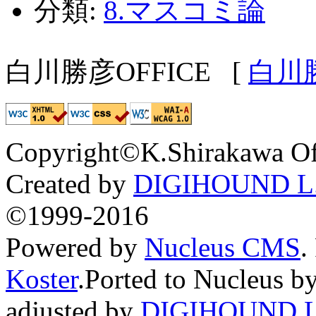
分類:
8.マスコミ論
白川勝彦OFFICE
[
白川
Copyright©K.Shirakawa Of
Created by
DIGIHOUND L.
©1999-2016
Powered by
Nucleus CMS
.
Koster
.Ported to Nucleus b
adjusted by
DIGIHOUND L