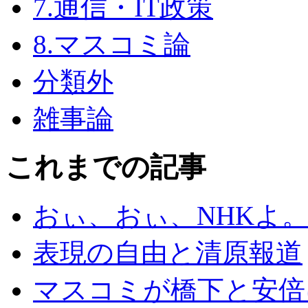
7.通信・IT政策
8.マスコミ論
分類外
雑事論
これまでの記事
おぃ、おぃ、NHKよ
表現の自由と清原報道
マスコミが橋下と安倍