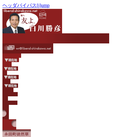
ヘッダバイパス[j]ump