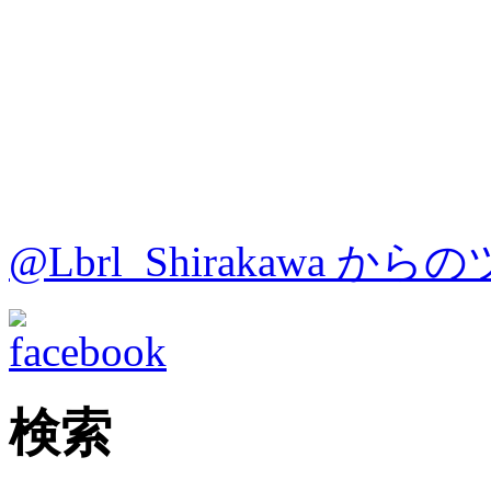
@Lbrl_Shirakawa か
検索