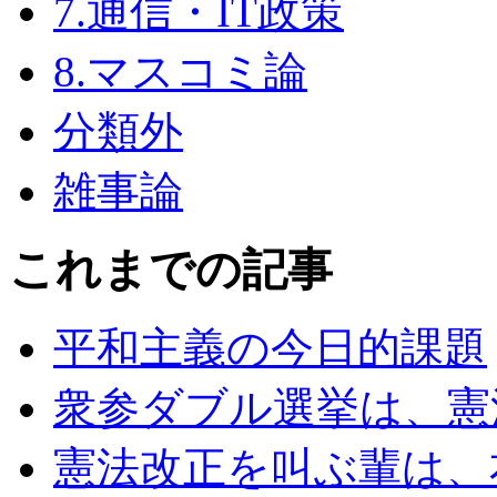
7.通信・IT政策
8.マスコミ論
分類外
雑事論
これまでの記事
平和主義の今日的課題
衆参ダブル選挙は、憲
憲法改正を叫ぶ輩は、