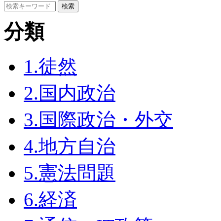
分類
1.徒然
2.国内政治
3.国際政治・外交
4.地方自治
5.憲法問題
6.経済