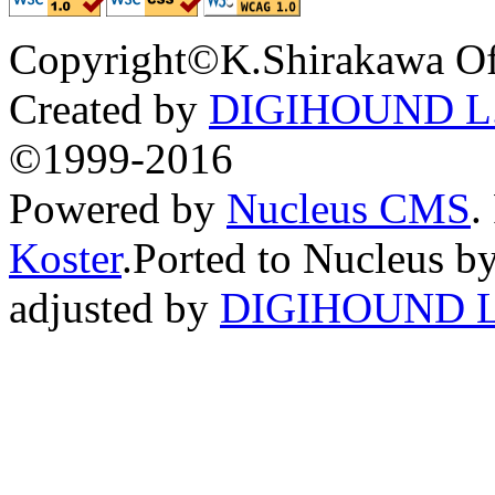
Copyright©K.Shirakawa Of
Created by
DIGIHOUND L.
©1999-2016
Powered by
Nucleus CMS
.
Koster
.Ported to Nucleus b
adjusted by
DIGIHOUND L