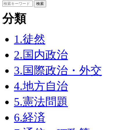
分類
1.徒然
2.国内政治
3.国際政治・外交
4.地方自治
5.憲法問題
6.経済