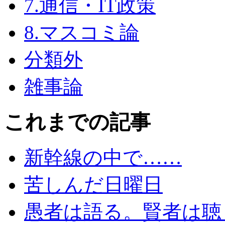
7.通信・IT政策
8.マスコミ論
分類外
雑事論
これまでの記事
新幹線の中で……
苦しんだ日曜日
愚者は語る。賢者は聴