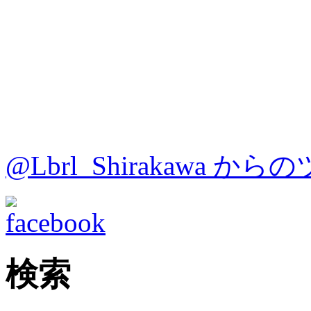
@Lbrl_Shirakawa か
検索