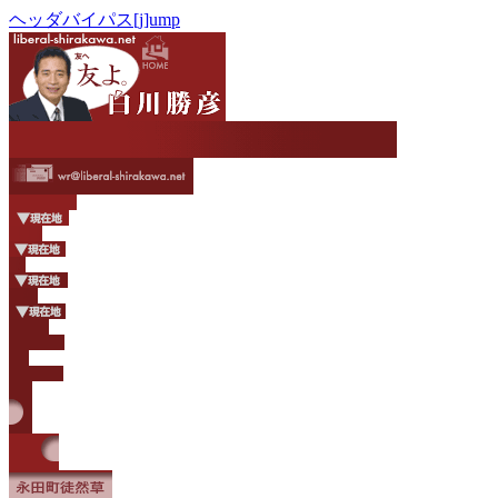
ヘッダバイパス[j]ump