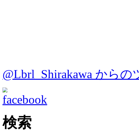
@Lbrl_Shirakawa か
検索