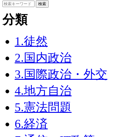
分類
1.徒然
2.国内政治
3.国際政治・外交
4.地方自治
5.憲法問題
6.経済