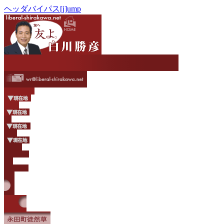
ヘッダバイパス[j]ump