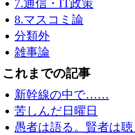
7.通信・IT政策
8.マスコミ論
分類外
雑事論
これまでの記事
新幹線の中で……
苦しんだ日曜日
愚者は語る。賢者は聴