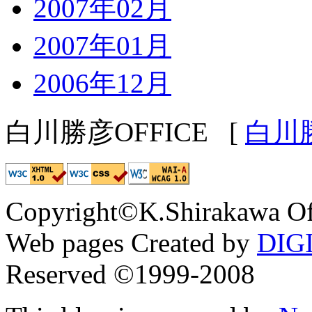
2007年02月
2007年01月
2006年12月
白川勝彦OFFICE
[
白川
Copyright©K.Shirakawa Of
Web pages Created by
DIG
Reserved ©1999-2008