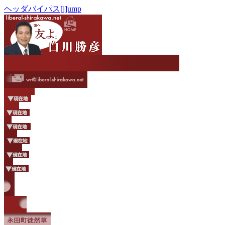
ヘッダバイパス[j]ump